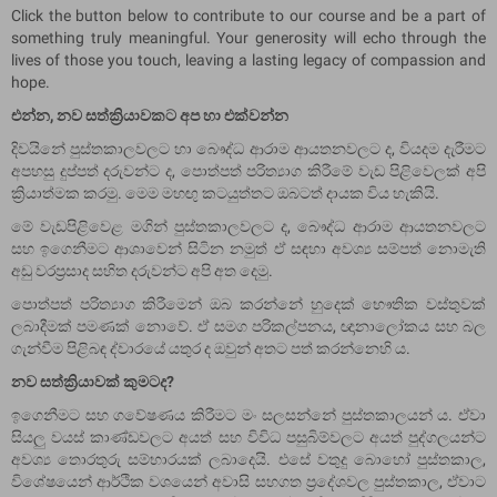
Click the button below to contribute to our course and be a part of
something truly meaningful. Your generosity will echo through the
lives of those you touch, leaving a lasting legacy of compassion and
hope.
එන්න, නව සත්ක්‍රියාවකට අප හා එක්වන්න
දිවයිනේ පුස්තකාලවලට හා බෞද්ධ ආරාම ආයතනවලට ද, වියදම දැරීමට
අපහසු දුප්පත් දරුවන්ට ද, පොත්පත් පරිත්‍යාග කිරීමේ වැඩ පිළිවෙලක් අපි
ක්‍රියාත්මක කරමු. මෙම මහඟු කටයුත්තට ඔබටත් දායක විය හැකියි.
මේ වැඩපිළිවෙළ මගින් පුස්තකාලවලට ද, බෞද්ධ ආරාම ආයතනවලට
සහ ඉගෙනීමට ආශාවෙන් සිටින නමුත් ඒ සඳහා අවශ්‍ය සම්පත් නොමැති
අඩු වරප්‍රසාද සහිත දරුවන්ට අපි අත දෙමු.
පොත්පත් පරිත්‍යාග කිරීමෙන් ඔබ කරන්නේ හුදෙක් භෞතික වස්තුවක්
ලබාදීමක් පමණක් නොවේ. ඒ සමග පරිකල්පනය, ඥානාලෝකය සහ බල
ගැන්වීම පිළිබඳ ද්වාරයේ යතුර ද ඔවුන් අතට පත් කරන්නෙහි ය.
නව සත්ක්‍රියාවක් කුමටද?
ඉගෙනීමට සහ ගවේෂණය කිරීමට මං සලසන්නේ පුස්තකාලයන් ය. ඒවා
සියලු වයස් කාණ්ඩවලට අයත් සහ විවිධ පසුබිම්වලට අයත් පුද්ගලයන්ට
අවශ්‍ය තොරතුරු සම්භාරයක් ලබාදෙයි. එසේ වතුදු බොහෝ පුස්තකාල,
විශේෂයෙන් ආර්ථික වශයෙන් අවාසි සහගත ප්‍රදේශවල පුස්තකාල, ඒවාට