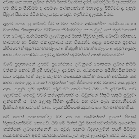
අවශ්‍ය පොතපත ලබාගැනීමට මහත් වෑයමක් දරති. මෙහිදී ඔබේ දායකත්වය
එම හිඩැස පිරවීමට ද, අපමණ පාඨකයන්ගේ මනදොළ පිරිවීමට ද, දැනුම
පිළිබඳ පිපාසය ජීවිත කාලය පුරාම රඳවා ගැනීමට ද උපකාරී වේ.
දැනුම සඳහා වූ සම්පත් විවෘත වන තරමට ආධ්‍යාත්මික සංවර්ධනය හා
මානසික ඒකග්‍රතාවය වර්ධනය කිරීමෙහිලා කැප වුණු කේන්ද්‍රස්ථානයන්
වන බෞද්ධ ආරාමයන්ට ලැබෙනුයේ මහත් පිටුවහලකි. බෞද්ධ දර්ශනය,
භාවනාව හා චිත්ත ඒකාග්‍රතාවය යන විෂයන්ට අදාළ පොතපත ප්‍රදානය
කිරීමෙන් භික්‍ෂූන් වහන්සේලාට ද, භික්‍ෂූණීන් වහන්සේලාට ද, ඔවුන් ඇසුරු
කරන ජන කොට්ඨාශවලට ද, ඔබෙන් ඉටුවන්නේ අනගි මෙහෙවරකි.
ඔබේ ප්‍රදානයෙන් උපරිම ප්‍රයෝජනය ලබනුයේ පොතපත ලබාගැනීමට
වත්කම් නොමැති දුගී පවුල්වල දරුවන් ය. අධ්‍යාපනය අයිතිවාසිකමකට
වඩා වරප්‍රසාදයක් ලෙස සලකන සමාජයක් පවතින මෙවන් අවධියක ඔබ
කරන මෙම ප්‍රදානයෙන් දරුවන්ගේ මුළු ජීවිතයම නව මගකට යොමුවනු
ඇත. දැනුම ලබාගැනීමට දරුවන්ට අතදීමෙන් ඔබ මේ දරුවන්ට නව
ලොවකට දොරටු විවර කරදෙන්නෙහි ය. ඔවුන්ගේ සිතුම් පැතුම් පුබුදුවා
ලන්නෙහි ය. මහ ලොකු සිහින දැකීමට සහ ඒවා සැබෑ කරගැනීමටත්
දීප්තිමත් අනාගතයක් සඳහා වැයම් කිරීමටත් ඔවුනට ඔබ අත දෙන්නෙහි ය.
මේ පොත් ප්‍රදානයෙහිලා ඔබ අප හා එක්වන්නේ හුදෙක් පිනක්
සිදුකරගැනීමටම නොවේ. ඔබ මේ මගින් මුළු මහත් සමාජයටම අයෝජන
ශක්තියක් ලබාදෙන්නෙහි ය. පවුරු පදනම් බිඳහෙලමින් නැඟී සිටීමට
අධ්‍යාපනයෙන් අපේ ජනකොට්ඨාශවලට බලය ලබාදෙන බවට ඔබ තුළ