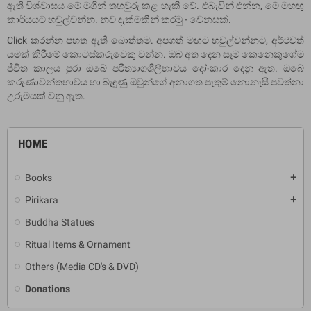
ඇති විශ්වාසය මේ මගින් තහවුරු කළ හැකි වේ. එබැවින් එන්න, මේ මහඟු
කාර්යයට හවුල්වන්න. නව දැක්මකින් කරමු - වෙනසක්.
Click කරන්න පහත ඇති බොත්තම. අපගත් මඟට හවුල්වන්නට, අර්ථවත්
යමක් කිරීමේ කොටස්කරුවෙකු වන්න. ඔබ අත දෙන සෑම කෙනෙකුගේම
ජීවිත කාලය පුරා ඔබේ පරිත්‍යාගශීලීභාවය දෝංකාර දෙනු ඇත. ඔබේ
කරුණාවන්තභාවය හා බැඳුණු ඔවුන්ගේ අනාගත පැතුම් නොනැසී පවත්නා
උරුමයක් වනු ඇත.
HOME
Books
add
Pirikara
add
Buddha Statues
Ritual Items & Ornament
Others (Media CD's & DVD)
Donations